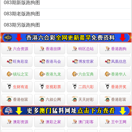
083期新版跑狗图
083期老版跑狗图
083期另版跑狗图
六合资源
香港挂牌
特区总站
香港跑狗
旺角彩皇
香港马会
博发世家
凤凰信息
镇坛之宝
香港九龙
六合宝典
香港华人
生财有道
亚视彩票
二四六彩
香港开奖
香港创富
六叔公网
天天好彩
香港彩富
澳彩资源
澳彩之家
澳门彩客
王中王网