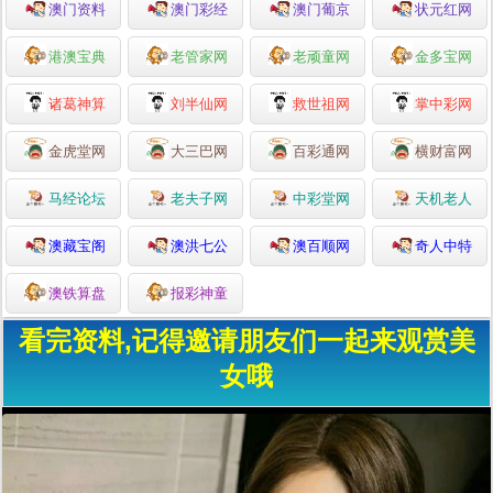
澳门资料
澳门彩经
澳门葡京
状元红网
港澳宝典
老管家网
老顽童网
金多宝网
诸葛神算
刘半仙网
救世祖网
掌中彩网
金虎堂网
大三巴网
百彩通网
横财富网
马经论坛
老夫子网
中彩堂网
天机老人
澳藏宝阁
澳洪七公
澳百顺网
奇人中特
澳铁算盘
报彩神童
看完资料,记得邀请朋友们一起来观赏美
女哦