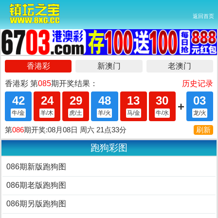
返回首页
跑狗彩图
086期新版跑狗图
086期老版跑狗图
086期另版跑狗图