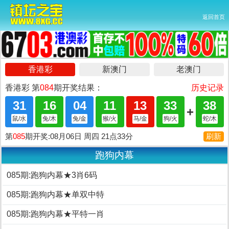
返回首页
跑狗内幕
085期:跑狗内幕★3肖6码
085期:跑狗内幕★单双中特
085期:跑狗内幕★平特一肖