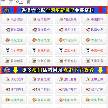
下一页
1/2
上一页
六合资源
香港挂牌
特区总站
香港跑狗
旺角彩皇
香港马会
博发世家
凤凰信息
镇坛之宝
香港九龙
六合宝典
香港华人
生财有道
亚视彩票
二四六彩
香港开奖
香港创富
六叔公网
天天好彩
香港彩富
澳彩资源
澳彩之家
澳门彩客
王中王网
澳门资料
澳门彩经
澳门葡京
状元红网
港澳宝典
老管家网
老顽童网
金多宝网