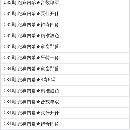
085期:跑狗内幕★合数单双
085期:跑狗内幕★买什开什
085期:跑狗内幕★神奇四肖
085期:跑狗内幕★精准波色
085期:跑狗内幕★家畜野兽
085期:跑狗内幕★平特一肖
084期:跑狗内幕★家畜野兽
084期:跑狗内幕★3肖6码
084期:跑狗内幕★精准波色
084期:跑狗内幕★合数单双
084期:跑狗内幕★买什开什
084期:跑狗内幕★神奇四肖