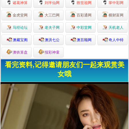
诸葛神算
刘半仙网
救世祖网
掌中彩网
金虎堂网
大三巴网
百彩通网
横财富网
马经论坛
老夫子网
中彩堂网
天机老人
澳藏宝阁
澳洪七公
澳百顺网
奇人中特
澳铁算盘
报彩神童
看完资料,记得邀请朋友们一起来观赏美
女哦