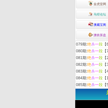
金虎堂网
马经论坛
澳藏宝阁
澳铁算盘
079期:
绝
杀
一
段
【
080期:
绝
杀
一
段
【
081期:
绝
杀
一
段
【
082期:
绝
杀
一
段
【
083期:
绝
杀
一
段
【
084期:
绝
杀
一
段
【
085期:
绝
杀
一
段
【