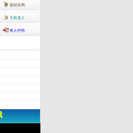
横财富网
天机老人
奇人中特
哦