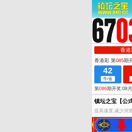
镇坛之宝【公
提高速度,减少浏